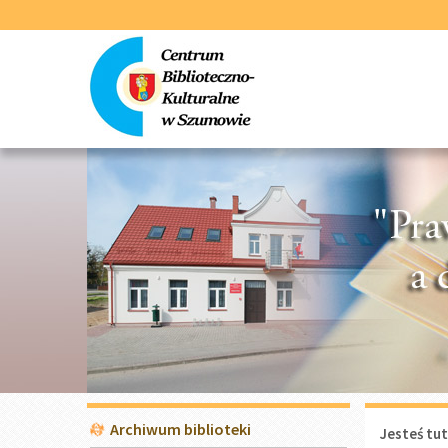
Przejdź
Przejdź
do
do
głównej
wyszukiwarki
treści
Menu
Archiwum biblioteki
Jesteś tut