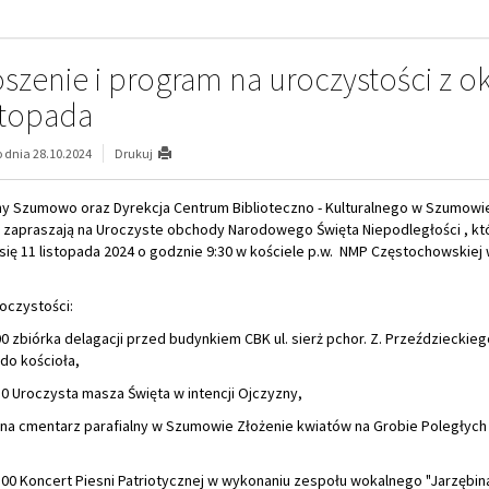
szenie i program na uroczystości z ok
stopada
dnia 28.10.2024
Drukuj
y Szumowo oraz Dyrekcja Centrum Biblioteczno - Kulturalnego w Szumowi
 zapraszają na Uroczyste obchody Narodowego Święta Niepodległości , kt
ię 11 listopada 2024 o godznie 9:30 w kościele p.w. NMP Częstochowskiej
oczystości:
0 zbiórka delagacji przed budynkiem CBK ul. sierż pchor. Z. Przeździeckieg
do kościoła,
0 Uroczysta masza Święta w intencji Ojczyzny,
na cmentarz parafialny w Szumowie Złożenie kwiatów na Grobie Poległych
00 Koncert Piesni Patriotycznej w wykonaniu zespołu wokalnego "Jarzębina"