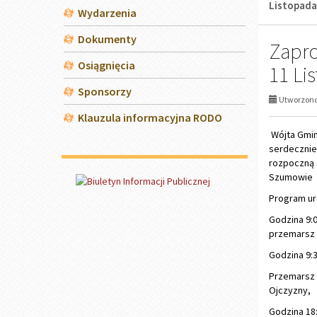
Listopada
Wydarzenia
Dokumenty
Zapro
Osiągnięcia
11 Li
Sponsorzy
Utworzono 
Klauzula informacyjna RODO
Wójta Gmin
serdecznie
rozpoczną s
Szumowie
Program ur
Godzina 9:0
przemarsz 
Godzina 9:3
Przemarsz 
Ojczyzny,
Godzina 18: