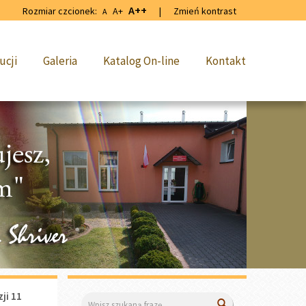
A++
Rozmiar czcionek:
A+
|
Zmień kontrast
A
ucji
Galeria
Katalog On-line
Kontakt
ji 11
Wyszukiwarka
Wyszukaj