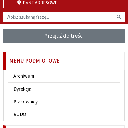
DANE ADRESOWE
Wyszukaj na stronie
Wys
Przejdź do treści
MENU PODMIOTOWE
Archiwum
Dyrekcja
Pracownicy
RODO