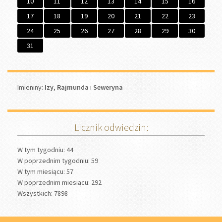
10
11
12
13
14
15
16
17
18
19
20
21
22
23
24
25
26
27
28
29
30
31
Imieniny
Imieniny:
Izy
,
Rajmunda
i
Seweryna
Licznik odwiedzin:
W tym tygodniu: 44
W poprzednim tygodniu: 59
W tym miesiącu: 57
W poprzednim miesiącu: 292
Wszystkich: 7898