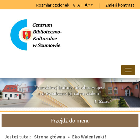
Przejdź
Przejdź
A++
Rozmiar czcionek:
A+
|
Zmień kontrast
A
do
do
głównej
wyszukiwarki
treści
Przeł
nawig
Przejdź do menu
Jesteś tutaj:
Strona główna
»
Eko Walentynki !