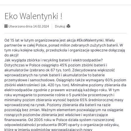
Eko Walentynki !
Utworzono dnia 14.02.2024
Drukuj
Od 15 lat w lutym organizowana jest akcja #EkoWalentynki. Wielu
partnerów w całej Polsce, ponad milion zebranych zużytych baterii. W
tym roku kolejne szkoły, przedszkola i organizacje społeczne dołączają
do akcji!
Jak wygląda zbiórka i recykling baterii i elektroodpadów?
Dotychczas w Polsce osiągnięto 45% poziom zbiórki baterii i
akumulatorów (zebrano ok 67 tys. ton!). Zdecydowana większość
wprowadzanych na rynek baterii i akumulatorów to baterie
przemysłowe i samochodowe. Osiągnięto także wymagany 60% poziom
zbiórki elektrośmieci (ok. 420 tys. ton). Minimalne poziomy zbierania dla
elektroodpadów zgodnie z prawem wzrastają każdego roku. W tym
roku wymaganie to ponownie rośnie o 5 punktów procentowych i
minimalny poziom zbierania wynosić będzie 65% średniorocznej masy
wprowadzonej na rynek. Poziomy zbierania dla baterii na razie
pozostają bez zmian. Ważnym elementem pozwalającym na osiąganie
rosnących poziomów zbierania jest właściwe i wystarczające
finansowanie. Od 2005 roku w Polsce działa system rozszerzonej
odpowiedzialności producenta (ROP) oparty o organizacje odzysku,
które w imieniu podmiotów wprowadzających nowy