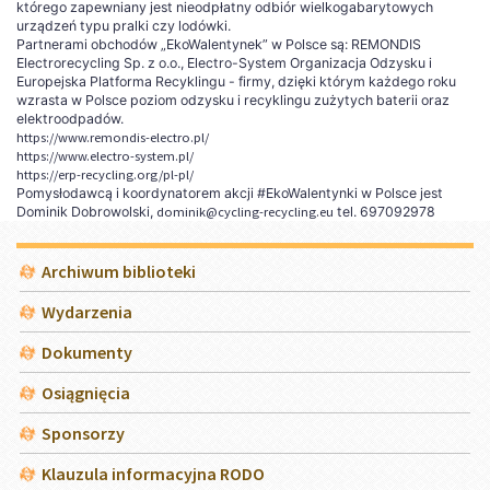
którego zapewniany jest nieodpłatny odbiór wielkogabarytowych
urządzeń typu pralki czy lodówki.
Partnerami obchodów „EkoWalentynek” w Polsce są: REMONDIS
Electrorecycling Sp. z o.o., Electro-System Organizacja Odzysku i
Europejska Platforma Recyklingu - firmy, dzięki którym każdego roku
wzrasta w Polsce poziom odzysku i recyklingu zużytych baterii oraz
elektroodpadów.
https://www.remondis-electro.pl/
https://www.electro-system.pl/
https://erp-recycling.org/pl-pl/
Pomysłodawcą i koordynatorem akcji #EkoWalentynki w Polsce jest
Dominik Dobrowolski,
dominik@cycling-recycling.eu
tel. 697092978
Menu
Archiwum biblioteki
Wydarzenia
Dokumenty
Osiągnięcia
Sponsorzy
Klauzula informacyjna RODO