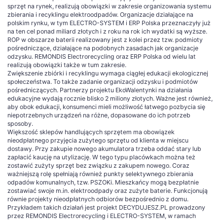
sprzęt na rynek, realizują obowiązki w zakresie organizowania systemu
zbierania i recyklingu elektroodpadów. Organizacje działające na
polskim rynku, w tym ELECTRO-SYSTEM i ERP Polska przeznaczyły już
na ten cel ponad miliard złotych i z roku na rok ich wydatki są wyższe.
ROP w obszarze baterii realizowany jest z kolei przez tzw. podmioty
pośredniczące, działające na podobnych zasadach jak organizacje
odzysku. REMONDIS Electrorecycling oraz ERP Polska od wielu lat
realizują obowiązki także w tum zakresie.
Zwiększenie zbiórki i recyklingu wymaga ciągłej edukacji ekologicznej
społeczeństwa. To także zadanie organizacji odzysku i podmiotów
pośredniczących. Partnerzy projektu EkoWalentynki na działania
edukacyjne wydają rocznie blisko 2 miliony złotych. Ważne jest również,
aby obok edukacji, konsumenci mieli możliwość łatwego pozbycia się
niepotrzebnych urządzeń na różne, dopasowane do ich potrzeb
sposoby.
Większość sklepów handlujących sprzętem ma obowiązek
nieodpłatnego przyjęcia zużytego sprzętu od klienta w miejscu
dostawy. Przy zakupie nowego akumulatora trzeba oddać stary lub
zapłacić kaucję na utylizację. W tego typu placówkach można też
zostawić zużyty sprzęt bez związku z zakupem nowego. Coraz
ważniejszą rolę spełniają również punkty selektywnego zbierania
odpadów komunalnych, tzw. PSZOKi. Mieszkańcy mogą bezpłatnie
zostawiać swoje m.in. elektroodpady oraz zużyte baterie. Funkcjonują
równie projekty nieodpłatnych odbiorów bezpośrednio z domu.
Przykładem takich działań jest projekt DECYDUJESZ.PL prowadzony
przez REMONDIS Electrorecycling i ELECTRO-SYSTEM, w ramach